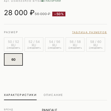
В НАЛИЧИИ
Арт. U340533PZ
ID 67154
28 000
₽
56 000 ₽
−50%
РАЗМЕР
ТАБЛИЦА РАЗМЕРОВ
50 / 52
52 / 54
54 / 56
56 / 58
58 / 60
RU
RU
RU
RU
RU
УВЕДОМИТЬ
УВЕДОМИТЬ
УВЕДОМИТЬ
УВЕДОМИТЬ
УВЕДОМИТЬ
60
ХАРАКТЕРИСТИКИ
ОПИСАНИЕ
БРЕНД
PANICALE