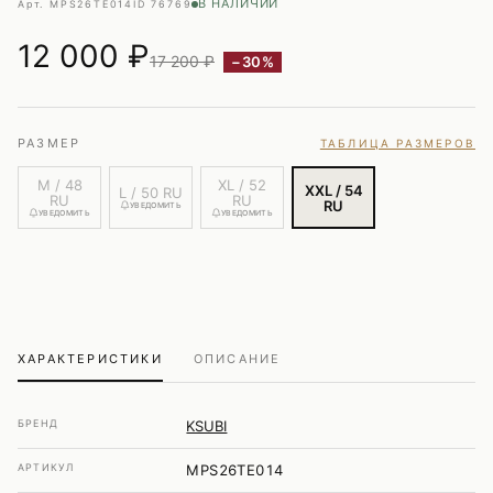
В НАЛИЧИИ
Арт. MPS26TE014
ID 76769
12 000
₽
17 200 ₽
−30%
РАЗМЕР
ТАБЛИЦА РАЗМЕРОВ
M / 48
XL / 52
XXL / 54
L / 50 RU
RU
RU
RU
УВЕДОМИТЬ
УВЕДОМИТЬ
УВЕДОМИТЬ
ХАРАКТЕРИСТИКИ
ОПИСАНИЕ
БРЕНД
KSUBI
АРТИКУЛ
MPS26TE014