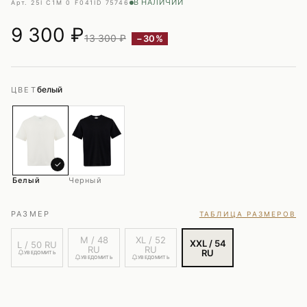
В НАЛИЧИИ
Арт. 25I C1M 0 F041
ID 75746
9 300
₽
13 300 ₽
−30%
белый
ЦВЕТ
✓
Белый
Черный
РАЗМЕР
ТАБЛИЦА РАЗМЕРОВ
M / 48
XL / 52
XXL / 54
L / 50 RU
RU
RU
RU
УВЕДОМИТЬ
УВЕДОМИТЬ
УВЕДОМИТЬ