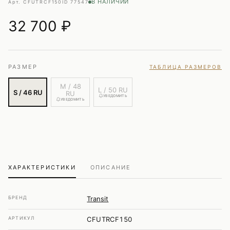
В НАЛИЧИИ
Арт. CFUTRCF150
ID 77547
32 700
₽
РАЗМЕР
ТАБЛИЦА РАЗМЕРОВ
M / 48
L / 50 RU
S / 46 RU
RU
УВЕДОМИТЬ
УВЕДОМИТЬ
ХАРАКТЕРИСТИКИ
ОПИСАНИЕ
БРЕНД
Transit
АРТИКУЛ
CFUTRCF150