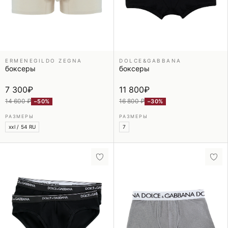
ERMENEGILDO ZEGNA
DOLCE&GABBANA
боксеры
боксеры
7 300
₽
11 800
₽
14 600 ₽
16 800 ₽
−50%
−30%
РАЗМЕРЫ
РАЗМЕРЫ
xxl / 54 RU
7