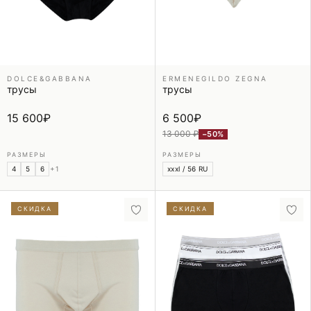
DOLCE&GABBANA
ERMENEGILDO ZEGNA
трусы
трусы
15 600
₽
6 500
₽
13 000 ₽
−50%
РАЗМЕРЫ
РАЗМЕРЫ
4
5
6
+1
xxxl / 56 RU
СКИДКА
СКИДКА