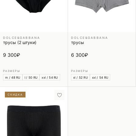
DOLCE&GABBANA
DOLCE&GABBANA
трусы (2 штуки)
трусы
9 300
₽
6 300
₽
РАЗМЕРЫ
РАЗМЕРЫ
m / 48 RU
l / 50 RU
xxl / 54 RU
xl / 52 RU
xxl / 54 RU
СКИДКА