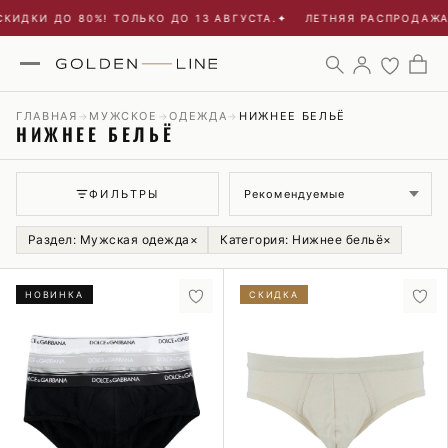
КИДКИ ДО 80%! ТОЛЬКО ДО 13 АВГУСТА.
✦
ЛЕТНЯЯ РАСПРОДАЖА 
ГЛАВНАЯ
МУЖСКОЕ
ОДЕЖДА
НИЖНЕЕ БЕЛЬЁ
→
→
→
НИЖНЕЕ БЕЛЬЁ
Сортировка
ФИЛЬТРЫ
Раздел: Мужская одежда
×
Категория: Нижнее бельё
×
НОВИНКА
СКИДКА