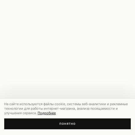
На сайте используются файлы cookie, системы веб-аналитики и рекламные
технологии для работы интернет-магазина, анализа посещаемости и
улучшения сервиса.
Подробнее
ПОНЯТНО