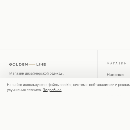
МАГАЗИН
Магазин дизайнерской одежды,
Новинки
обуви и аксессуаров. Более 200
Женское
На сайте используются файлы cookie, системы веб-аналитики и рекла
международных брендов.
Мужское
улучшения сервиса.
Подробнее
Бренды
Скидки
Поиск товаров
MM6 Maison Margiela
Coperni
ПОПУЛЯРНЫЕ ЗАПРОСЫ