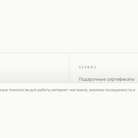
СЕРВИС
Подарочные сертификаты
Доставка и возврат
мные технологии для работы интернет-магазина, анализа посещаемости и
Оформление заказа
Способы оплаты
Акции и скидки
Контакты
Dolce & Gabbana
Off-White
Платья SS25
Куртки