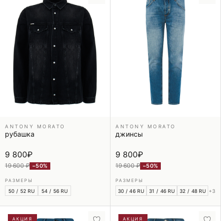
ANTONY MORATO
ANTONY MORATO
рубашка
джинсы
9 800
₽
9 800
₽
19 600 ₽
19 600 ₽
−50%
−50%
РАЗМЕРЫ
РАЗМЕРЫ
50 / 52 RU
54 / 56 RU
30 / 46 RU
31 / 46 RU
32 / 48 RU
+3
АКЦИЯ
АКЦИЯ