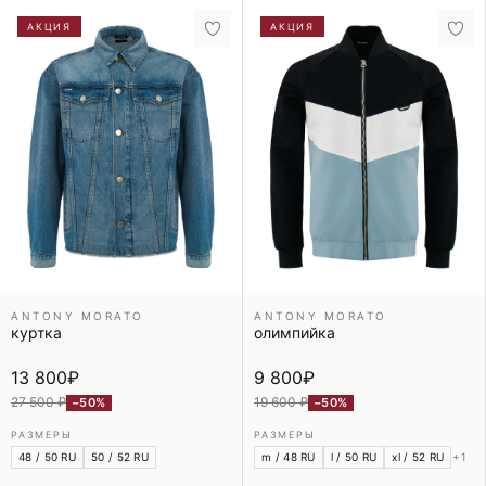
АКЦИЯ
АКЦИЯ
ANTONY MORATO
ANTONY MORATO
куртка
олимпийка
13 800
₽
9 800
₽
27 500 ₽
19 600 ₽
−50%
−50%
РАЗМЕРЫ
РАЗМЕРЫ
48 / 50 RU
50 / 52 RU
m / 48 RU
l / 50 RU
xl / 52 RU
+1