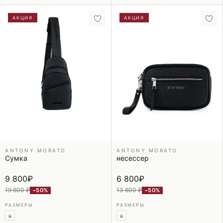
АКЦИЯ
АКЦИЯ
ANTONY MORATO
ANTONY MORATO
Сумка
несессер
9 800
₽
6 800
₽
19 600 ₽
13 600 ₽
−50%
−50%
РАЗМЕРЫ
РАЗМЕРЫ
u
u