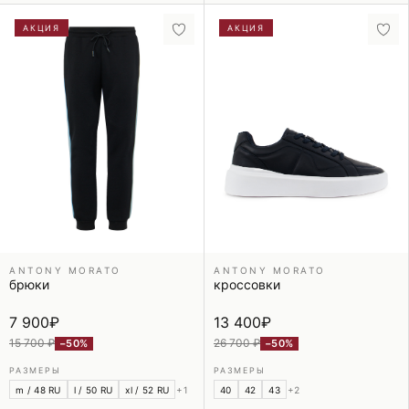
АКЦИЯ
АКЦИЯ
ANTONY MORATO
ANTONY MORATO
брюки
кроссовки
7 900
₽
13 400
₽
15 700 ₽
26 700 ₽
−50%
−50%
РАЗМЕРЫ
РАЗМЕРЫ
m / 48 RU
l / 50 RU
xl / 52 RU
+1
40
42
43
+2