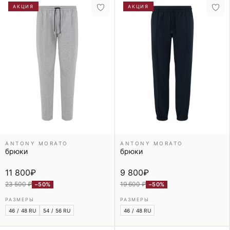
АКЦИЯ
АКЦИЯ
ANTONY MORATO
ANTONY MORATO
брюки
брюки
11 800
₽
9 800
₽
23 500 ₽
19 600 ₽
−50%
−50%
РАЗМЕРЫ
РАЗМЕРЫ
46 / 48 RU
54 / 56 RU
46 / 48 RU