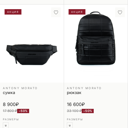
АКЦИЯ
АКЦИЯ
ANTONY MORATO
ANTONY MORATO
сумка
рюкзак
8 900
₽
16 600
₽
17 800 ₽
33 100 ₽
−50%
−50%
РАЗМЕРЫ
РАЗМЕРЫ
u
u