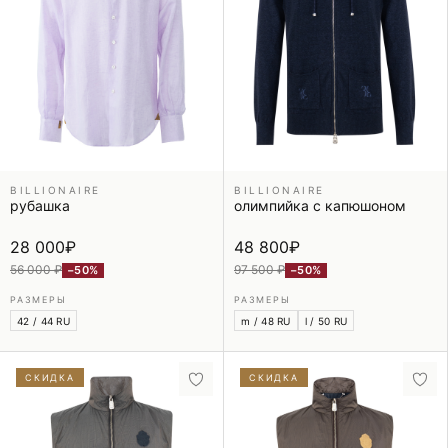
BILLIONAIRE
BILLIONAIRE
рубашка
олимпийка с капюшоном
28 000
₽
48 800
₽
56 000 ₽
97 500 ₽
−50%
−50%
РАЗМЕРЫ
РАЗМЕРЫ
42 / 44 RU
m / 48 RU
l / 50 RU
СКИДКА
СКИДКА