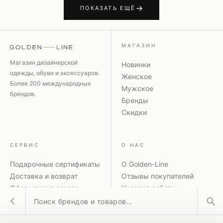
ПОКАЗАТЬ ЕЩЁ
МАГАЗИН
Магазин дизайнерской
Новинки
одежды, обуви и аксессуаров.
Женское
Более 200 международных
Мужское
брендов.
Бренды
Скидки
СЕРВИС
О НАС
Подарочные сертификаты
О Golden-Line
Доставка и возврат
Отзывы покупателей
Оформление заказа
Условия работы
Поиск товаров
Способы оплаты
Политика
Акции и скидки
конфиденциальности