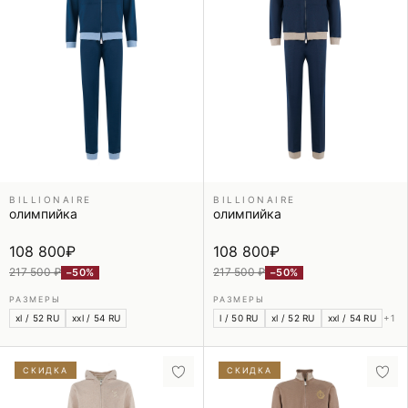
BILLIONAIRE
BILLIONAIRE
олимпийка
олимпийка
108 800
₽
108 800
₽
217 500 ₽
217 500 ₽
−50%
−50%
РАЗМЕРЫ
РАЗМЕРЫ
xl / 52 RU
xxl / 54 RU
l / 50 RU
xl / 52 RU
xxl / 54 RU
+1
СКИДКА
СКИДКА