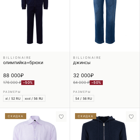
BILLIONAIRE
BILLIONAIRE
олимпийка+брюки
джинсы
88 000
₽
32 000
₽
176 000 ₽
64 000 ₽
−50%
−50%
РАЗМЕРЫ
РАЗМЕРЫ
xl / 52 RU
xxxl / 56 RU
54 / 56 RU
СКИДКА
СКИДКА