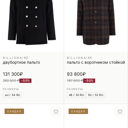
BILLIONAIRE
BILLIONAIRE
двубортное пальто
пальто с воротником стойкой
131 300
₽
93 800
₽
262 500 ₽
187 500 ₽
−50%
−50%
РАЗМЕРЫ
РАЗМЕРЫ
xxl / 54 RU
48 / 50 RU
50 / 52 RU
СКИДКА
СКИДКА