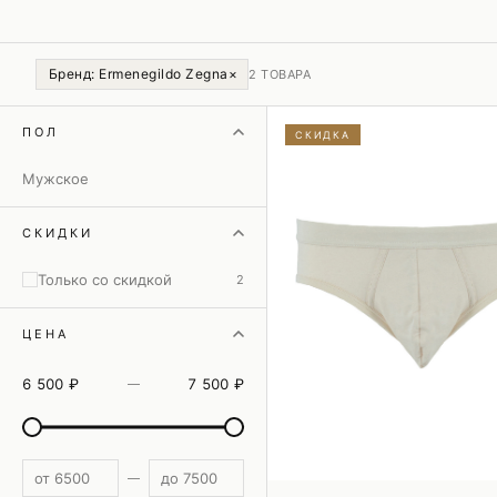
Комбинезоны
Костюмы
Бренд: Ermenegildo Zegna
×
2 ТОВАРА
Сортировка
ПОЛ
СКИДКА
Мужское
СКИДКИ
Только со скидкой
2
ЦЕНА
6 500 ₽
7 500 ₽
—
—