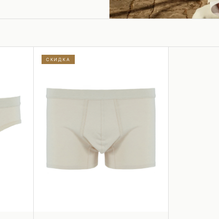
Шубы и дубленки
Юбки
СКИДКА