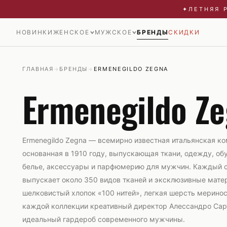
✦
ЛЕТНЯЯ 
НОВИНКИ
ЖЕНСКОЕ
МУЖСКОЕ
БРЕНДЫ
СКИДКИ
НОВОЕ
НОВОЕ
СКИДКИ
СКИДКИ
ВСЁ →
ВСЁ →
ОДЕЖДА
ОДЕЖДА
ГЛАВНАЯ
БРЕНДЫ
ERMENEGILDO ZEGNA
→
→
ОБУВЬ
ОБУВЬ
Ermenegildo Z
Блузы и рубашки
Брюки
АКСЕССУАРЫ
АКСЕССУАРЫ
Боди
Джинсы
Брюки
Жилеты
Водолазки
Кардиганы и олимпийки
Ermenegildo Zegna — всемирно известная итальянская ко
Джемперы
Костюмы
основанная в 1910 году, выпускающая ткани, одежду, об
белье, аксессуары и парфюмерию для мужчин. Каждый с
Джинсы
Куртки
выпускает около 350 видов тканей и эксклюзивные мате
Жакеты
Нижнее бельё
шелковистый хлопок «100 нитей», легкая шерсть меринос
Жилеты
Пальто и плащи
каждой коллекции креативный директор Алессандро Сар
Кардиганы и олимпийки
идеальный гардероб современного мужчины.