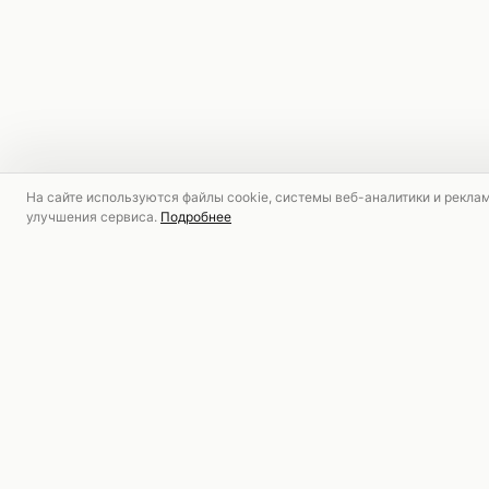
На сайте используются файлы cookie, системы веб-аналитики и рекла
улучшения сервиса.
Подробнее
МАГАЗИН
Магазин дизайнерской одежды,
Новинки
обуви и аксессуаров. Более 200
Женское
международных брендов.
Мужское