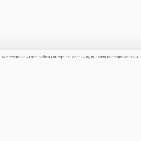
мные технологии для работы интернет-магазина, анализа посещаемости и
СЕРВИС
Подарочные сертификаты
Доставка и возврат
Оформление заказа