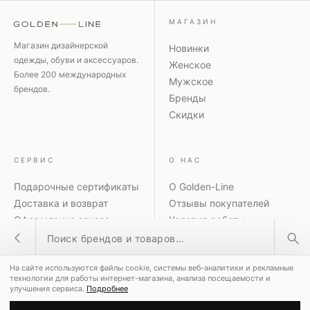
МАГАЗИН
Магазин дизайнерской
Новинки
одежды, обуви и аксессуаров.
Женское
Более 200 международных
Мужское
брендов.
Бренды
Скидки
СЕРВИС
О НАС
Подарочные сертификаты
О Golden-Line
Доставка и возврат
Отзывы покупателей
Оформление заказа
Условия работы
Поиск товаров
Способы оплаты
Политика
Акции и скидки
конфиденциальности
На сайте используются файлы cookie, системы веб-аналитики и рекламные
Контакты
Рассылка
ПОПУЛЯРНЫЕ ЗАПРОСЫ
технологии для работы интернет-магазина, анализа посещаемости и
улучшения сервиса.
Подробнее
MM6 Maison Margiela
Coperni
Dolce & Gabbana
© 2026 GOLDEN-LINE ·
8-800-551-00-28