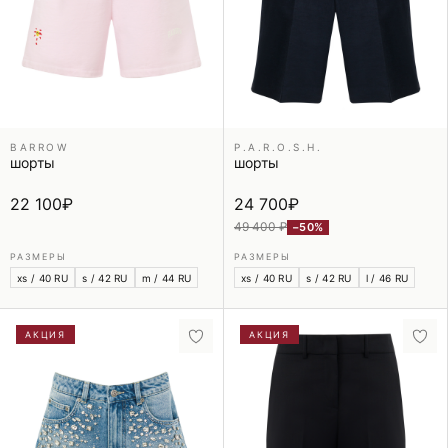
BARROW
P.A.R.O.S.H.
шорты
шорты
22 100
₽
24 700
₽
49 400 ₽
−50%
РАЗМЕРЫ
РАЗМЕРЫ
xs / 40 RU
s / 42 RU
m / 44 RU
xs / 40 RU
s / 42 RU
l / 46 RU
АКЦИЯ
АКЦИЯ