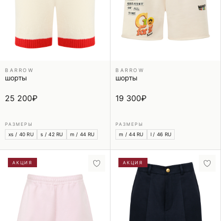
BARROW
BARROW
шорты
шорты
25 200
₽
19 300
₽
РАЗМЕРЫ
РАЗМЕРЫ
xs / 40 RU
s / 42 RU
m / 44 RU
m / 44 RU
l / 46 RU
АКЦИЯ
АКЦИЯ