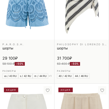
P.A.R.O.S.H.
PHILOSOPHY DI LORENZO SERAFINI
шорты
шорты
29 100
₽
31 700
₽
58 100 ₽
63 400 ₽
−50%
−50%
РАЗМЕРЫ
РАЗМЕРЫ
xs / 40 RU
s / 42 RU
m / 44 RU
+1
40 / 42 RU
44 / 46 RU
АКЦИЯ
АКЦИЯ