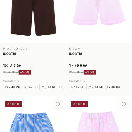
P.A.R.O.S.H.
MSGM
шорты
шорты
18 200
₽
17 600
₽
36 400 ₽
25 100 ₽
−50%
−30%
РАЗМЕРЫ
РАЗМЕРЫ
xs / 40 RU
s / 42 RU
m / 44 RU
+1
s / 42 RU
m / 44 RU
l / 46 RU
АКЦИЯ
АКЦИЯ