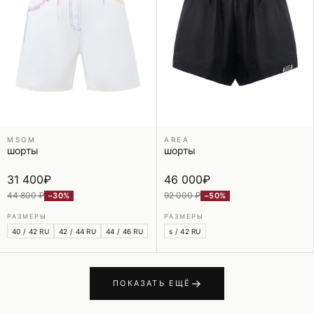
MSGM
AREA
шорты
шорты
31 400
₽
46 000
₽
44 800 ₽
92 000 ₽
−30%
−50%
РАЗМЕРЫ
РАЗМЕРЫ
40 / 42 RU
42 / 44 RU
44 / 46 RU
s / 42 RU
ПОКАЗАТЬ ЕЩЁ