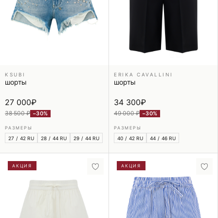
KSUBI
ERIKA CAVALLINI
шорты
шорты
27 000
₽
34 300
₽
38 500 ₽
49 000 ₽
−30%
−30%
РАЗМЕРЫ
РАЗМЕРЫ
27 / 42 RU
28 / 44 RU
29 / 44 RU
40 / 42 RU
44 / 46 RU
АКЦИЯ
АКЦИЯ