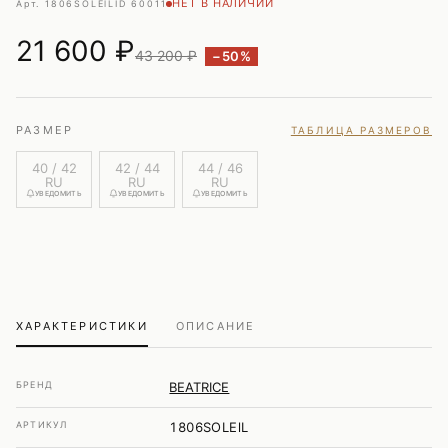
НЕТ В НАЛИЧИИ
Арт. 1806SOLElL
ID 60011
21 600
₽
43 200 ₽
−50%
РАЗМЕР
ТАБЛИЦА РАЗМЕРОВ
40 / 42
42 / 44
44 / 46
RU
RU
RU
УВЕДОМИТЬ
УВЕДОМИТЬ
УВЕДОМИТЬ
ХАРАКТЕРИСТИКИ
ОПИСАНИЕ
БРЕНД
BEATRICE
АРТИКУЛ
1806SOLElL