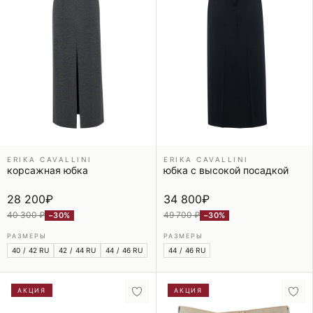
ERIKA CAVALLINI
ERIKA CAVALLINI
корсажная юбка
юбка с высокой посадкой
28 200
₽
34 800
₽
40 300 ₽
49 700 ₽
−30%
−30%
РАЗМЕРЫ
РАЗМЕРЫ
40 / 42 RU
42 / 44 RU
44 / 46 RU
44 / 46 RU
АКЦИЯ
АКЦИЯ