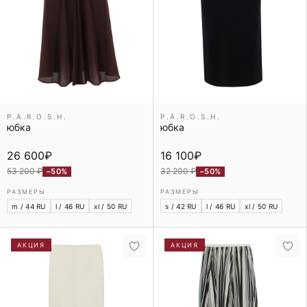
P.A.R.O.S.H.
P.A.R.O.S.H.
юбка
юбка
26 600
₽
16 100
₽
53 200 ₽
32 200 ₽
−50%
−50%
РАЗМЕРЫ
РАЗМЕРЫ
m / 44 RU
l / 46 RU
xl / 50 RU
s / 42 RU
l / 46 RU
xl / 50 RU
АКЦИЯ
АКЦИЯ