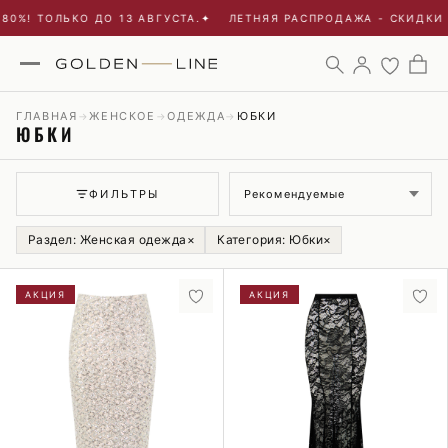
ОЛЬКО ДО 13 АВГУСТА.
✦
ЛЕТНЯЯ РАСПРОДАЖА - СКИДКИ ДО 80%
ГЛАВНАЯ
ЖЕНСКОЕ
ОДЕЖДА
ЮБКИ
→
→
→
ЮБКИ
Сортировка
ФИЛЬТРЫ
Раздел: Женская одежда
×
Категория: Юбки
×
АКЦИЯ
АКЦИЯ