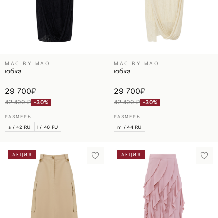
MAO BY MAO
MAO BY MAO
юбка
юбка
29 700
₽
29 700
₽
42 400 ₽
42 400 ₽
−30%
−30%
РАЗМЕРЫ
РАЗМЕРЫ
s / 42 RU
l / 46 RU
m / 44 RU
АКЦИЯ
АКЦИЯ