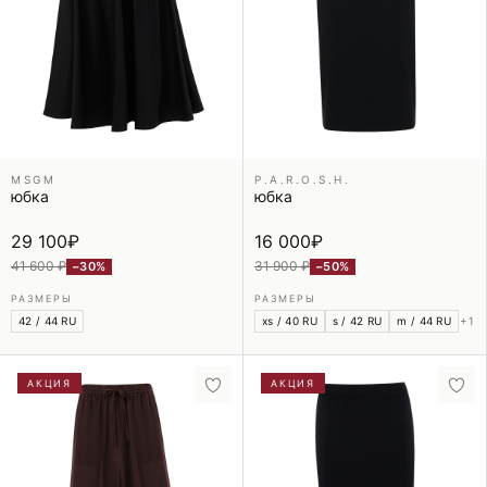
MSGM
P.A.R.O.S.H.
юбка
юбка
29 100
₽
16 000
₽
41 600 ₽
31 900 ₽
−30%
−50%
РАЗМЕРЫ
РАЗМЕРЫ
42 / 44 RU
xs / 40 RU
s / 42 RU
m / 44 RU
+1
АКЦИЯ
АКЦИЯ