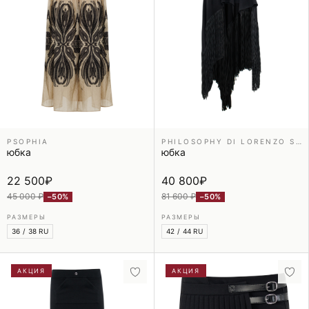
PSOPHIA
PHILOSOPHY DI LORENZO SERAFINI
юбка
юбка
22 500
₽
40 800
₽
45 000 ₽
81 600 ₽
−50%
−50%
РАЗМЕРЫ
РАЗМЕРЫ
36 / 38 RU
42 / 44 RU
АКЦИЯ
АКЦИЯ