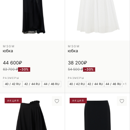
MSGM
MSGM
юбка
юбка
44 600
₽
38 200
₽
63 700 ₽
54 500 ₽
−30%
−30%
РАЗМЕРЫ
РАЗМЕРЫ
40 / 42 RU
42 / 44 RU
44 / 46 RU
40 / 42 RU
42 / 44 RU
44 / 46 RU
+1
АКЦИЯ
АКЦИЯ