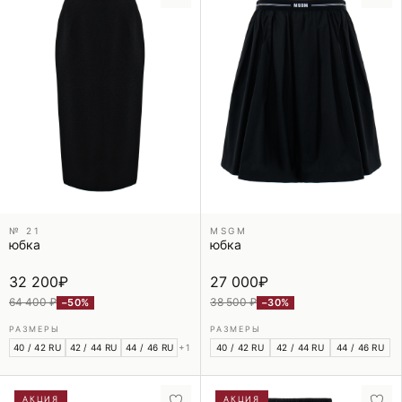
№ 21
MSGM
юбка
юбка
32 200
₽
27 000
₽
64 400 ₽
38 500 ₽
−50%
−30%
РАЗМЕРЫ
РАЗМЕРЫ
40 / 42 RU
42 / 44 RU
44 / 46 RU
+1
40 / 42 RU
42 / 44 RU
44 / 46 RU
АКЦИЯ
АКЦИЯ