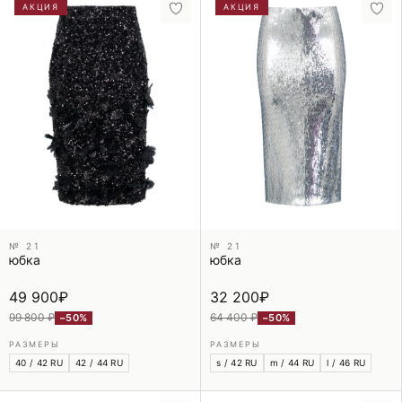
АКЦИЯ
АКЦИЯ
№ 21
№ 21
юбка
юбка
49 900
₽
32 200
₽
99 800 ₽
64 400 ₽
−50%
−50%
РАЗМЕРЫ
РАЗМЕРЫ
40 / 42 RU
42 / 44 RU
s / 42 RU
m / 44 RU
l / 46 RU