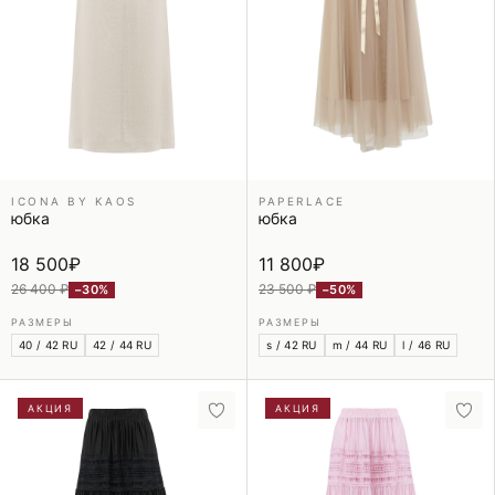
ICONA BY KAOS
PAPERLACE
юбка
юбка
18 500
₽
11 800
₽
26 400 ₽
23 500 ₽
−30%
−50%
РАЗМЕРЫ
РАЗМЕРЫ
40 / 42 RU
42 / 44 RU
s / 42 RU
m / 44 RU
l / 46 RU
АКЦИЯ
АКЦИЯ