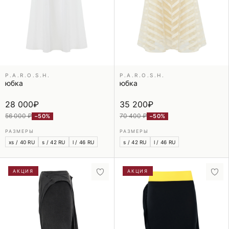
P.A.R.O.S.H.
P.A.R.O.S.H.
юбка
юбка
28 000
₽
35 200
₽
56 000 ₽
70 400 ₽
−50%
−50%
РАЗМЕРЫ
РАЗМЕРЫ
xs / 40 RU
s / 42 RU
l / 46 RU
s / 42 RU
l / 46 RU
АКЦИЯ
АКЦИЯ