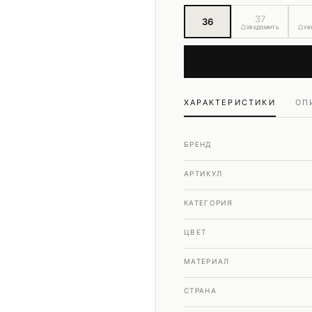
Шубы и дубленки
37
36
Юбки
УВЕДОМИТЬ
УВ
ХАРАКТЕРИСТИКИ
ОП
БРЕНД
АРТИКУЛ
КАТЕГОРИЯ
ЦВЕТ
МАТЕРИАЛ
СТРАНА