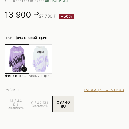
В НАЛИЧИИ
Арт. CDFD1959
ID 57659
13 900
₽
27 700 ₽
−50%
фиолетовый+принт
ЦВЕТ
✓
Фиолетовый+принт
Белый+принт
РАЗМЕР
ТАБЛИЦА РАЗМЕРОВ
M / 44
XS / 40
S / 42 RU
RU
RU
УВЕДОМИТЬ
УВЕДОМИТЬ