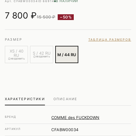
В НАЛИЧИИ
Арт. CFABW00034
ID 66914
7 800
₽
15 500 ₽
−50%
РАЗМЕР
ТАБЛИЦА РАЗМЕРОВ
XS / 40
S / 42 RU
M / 44 RU
RU
УВЕДОМИТЬ
УВЕДОМИТЬ
ХАРАКТЕРИСТИКИ
ОПИСАНИЕ
БРЕНД
COMME des FUCKDOWN
АРТИКУЛ
CFABW00034