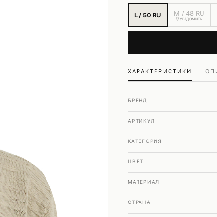
Шубы и дубленки
M / 48 RU
L / 50 RU
Юбки
УВЕДОМИТЬ
ХАРАКТЕРИСТИКИ
ОП
БРЕНД
АРТИКУЛ
КАТЕГОРИЯ
ЦВЕТ
МАТЕРИАЛ
СТРАНА