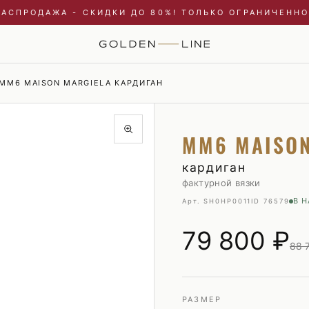
РАСПРОДАЖА - СКИДКИ ДО 80%! ТОЛЬКО ОГРАНИЧЕННО
MM6 MAISON MARGIELA КАРДИГАН
Купальники и пляжные туники
Пиджаки
MM6 MAISON
Куртки
Плавки
Пальто и плащи
Пуховики
кардиган
фактурной вязки
Платья
Рубашки
В 
Арт. SH0HP0011
ID 76579
Пуховики
Свитшоты и худи
Свитшоты и худи
Трикотаж
79 800
₽
88 
Топы и майки
Футболки
Футболки
Шорты
Шорты
РАЗМЕР