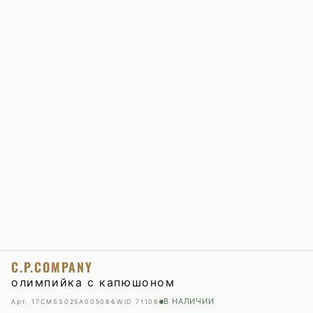
C.P.COMPANY
олимпийка с капюшоном
В НАЛИЧИИ
Арт. 17CMSS025A005086W
ID 71108