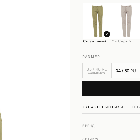
Шубы и дубленки
Юбки
✓
Св.зеленый
Св.серый
РАЗМЕР
33 / 48 RU
34 / 50 RU
УВЕДОМИТЬ
ХАРАКТЕРИСТИКИ
ОП
БРЕНД
АРТИКУЛ