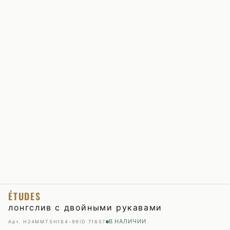
ÉTUDES
лонгслив с двойными рукавами
В НАЛИЧИИ
Арт. H24MMTSH184-99
ID 71657