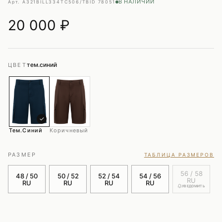
В НАЛИЧИИ
Арт. A321BILL334TC506/TB
ID 78051
20 000
₽
тем.синий
ЦВЕТ
✓
Тем.синий
Коричневый
РАЗМЕР
ТАБЛИЦА РАЗМЕРОВ
56 / 58
48 / 50
50 / 52
52 / 54
54 / 56
RU
RU
RU
RU
RU
УВЕДОМИТЬ