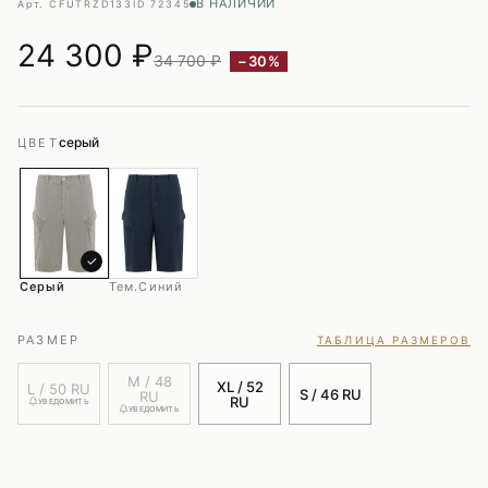
В НАЛИЧИИ
Арт. CFUTRZD133
ID 72345
24 300
₽
34 700 ₽
−30%
серый
ЦВЕТ
✓
Серый
Тем.синий
РАЗМЕР
ТАБЛИЦА РАЗМЕРОВ
M / 48
XL / 52
L / 50 RU
S / 46 RU
RU
RU
УВЕДОМИТЬ
УВЕДОМИТЬ