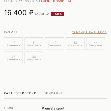
НЕТ В НАЛИЧИИ
Арт. ERIC VAR7267
ID 74014
16 400
₽
32 700 ₽
−50%
РАЗМЕР
ТАБЛИЦА РАЗМЕРОВ
40
41
42
43
44
УВЕДОМИТЬ
УВЕДОМИТЬ
УВЕДОМИТЬ
УВЕДОМИТЬ
УВЕДОМИТЬ
45
46
УВЕДОМИТЬ
УВЕДОМИТЬ
ХАРАКТЕРИСТИКИ
ОПИСАНИЕ
БРЕНД
Premiata sport