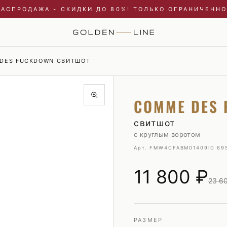
РАСПРОДАЖА - СКИДКИ ДО 80%! ТОЛЬКО ОГРАНИЧЕННО
DES FUCKDOWN СВИТШОТ
Купальники и пляжные туники
Пиджаки
COMME DES
Куртки
Плавки
Пальто и плащи
Пуховики
свитшот
с круглым воротом
Платья
Рубашки
Арт. FMW4CFABM01409
ID 69
Пуховики
Свитшоты и худи
Свитшоты и худи
Трикотаж
11 800
₽
23 6
Топы и майки
Футболки
Футболки
Шорты
Шорты
РАЗМЕР