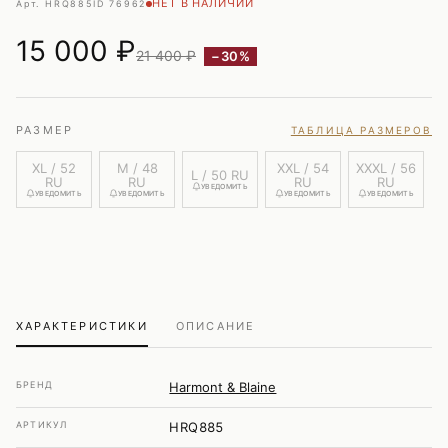
НЕТ В НАЛИЧИИ
Арт. HRQ885
ID 76962
15 000
₽
21 400 ₽
−30%
РАЗМЕР
ТАБЛИЦА РАЗМЕРОВ
XL / 52
M / 48
XXL / 54
XXXL / 56
L / 50 RU
RU
RU
RU
RU
УВЕДОМИТЬ
УВЕДОМИТЬ
УВЕДОМИТЬ
УВЕДОМИТЬ
УВЕДОМИТЬ
ХАРАКТЕРИСТИКИ
ОПИСАНИЕ
БРЕНД
Harmont & Blaine
АРТИКУЛ
HRQ885