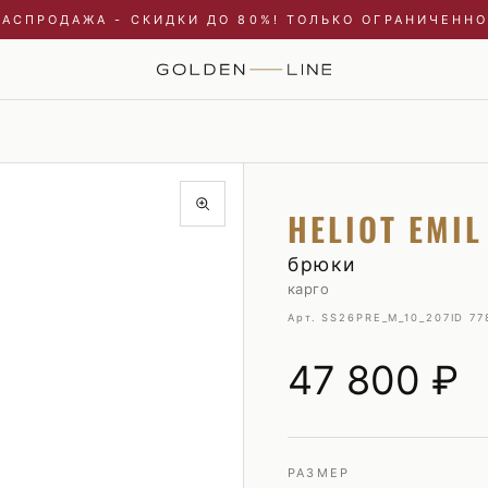
РАСПРОДАЖА - СКИДКИ ДО 80%! ТОЛЬКО ОГРАНИЧЕННО
Купальники и пляжные туники
Пиджаки
HELIOT EMIL
Куртки
Плавки
Пальто и плащи
Пуховики
брюки
карго
Платья
Рубашки
Арт. SS26PRE_M_10_207
ID 77
Пуховики
Свитшоты и худи
Свитшоты и худи
Трикотаж
47 800
₽
Топы и майки
Футболки
Футболки
Шорты
Шорты
РАЗМЕР