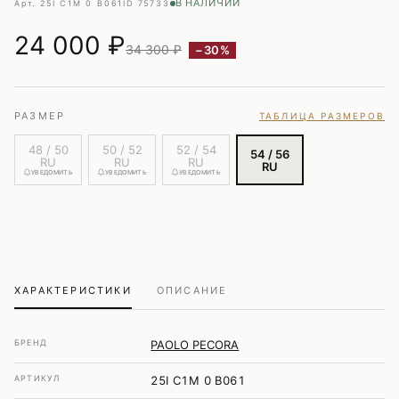
В НАЛИЧИИ
Арт. 25I C1M 0 B061
ID 75733
24 000
₽
34 300 ₽
−30%
РАЗМЕР
ТАБЛИЦА РАЗМЕРОВ
48 / 50
50 / 52
52 / 54
54 / 56
RU
RU
RU
RU
УВЕДОМИТЬ
УВЕДОМИТЬ
УВЕДОМИТЬ
ХАРАКТЕРИСТИКИ
ОПИСАНИЕ
БРЕНД
PAOLO PECORA
АРТИКУЛ
25I C1M 0 B061