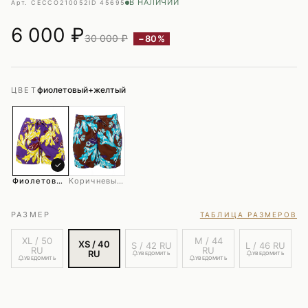
В НАЛИЧИИ
Арт. CECCO210052
ID 45695
6 000
₽
30 000 ₽
−80%
фиолетовый+желтый
ЦВЕТ
✓
Фиолетовый+желтый
Коричневый+голубой
РАЗМЕР
ТАБЛИЦА РАЗМЕРОВ
XL / 50
M / 44
XS / 40
S / 42 RU
L / 46 RU
RU
RU
RU
УВЕДОМИТЬ
УВЕДОМИТЬ
УВЕДОМИТЬ
УВЕДОМИТЬ