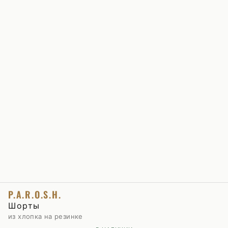
P.A.R.O.S.H.
Шорты
из хлопка на резинке