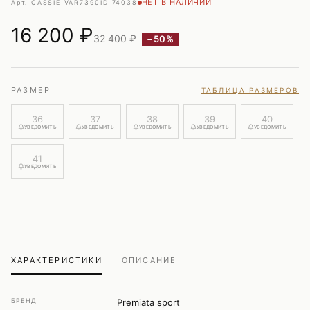
НЕТ В НАЛИЧИИ
Арт. CASSIE VAR7390
ID 74038
16 200
₽
32 400 ₽
−50%
РАЗМЕР
ТАБЛИЦА РАЗМЕРОВ
36
37
38
39
40
УВЕДОМИТЬ
УВЕДОМИТЬ
УВЕДОМИТЬ
УВЕДОМИТЬ
УВЕДОМИТЬ
41
УВЕДОМИТЬ
ХАРАКТЕРИСТИКИ
ОПИСАНИЕ
БРЕНД
Premiata sport