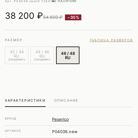
В НАЛИЧИИ
Арт. P04036.new
ID 72857
38 200
₽
54 600 ₽
−30%
РАЗМЕР
ТАБЛИЦА РАЗМЕРОВ
42 / 44
44 / 46
46 / 48
RU
RU
RU
УВЕДОМИТЬ
УВЕДОМИТЬ
ХАРАКТЕРИСТИКИ
ОПИСАНИЕ
БРЕНД
Peserico
АРТИКУЛ
P04036.new