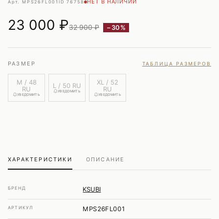
НЕТ В НАЛИЧИИ
Арт. MPS26FL001
ID 76758
23 000
₽
32 900 ₽
−30%
РАЗМЕР
ТАБЛИЦА РАЗМЕРОВ
M / 48
XL / 52
L / 50 RU
RU
RU
УВЕДОМИТЬ
УВЕДОМИТЬ
УВЕДОМИТЬ
ХАРАКТЕРИСТИКИ
ОПИСАНИЕ
БРЕНД
KSUBI
АРТИКУЛ
MPS26FL001